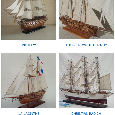
VICTORY
THORSEN axel 1810 NA UY
LA JACINTHE
CHRISTIAN RADICH