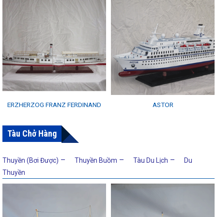
ERZHERZOG FRANZ FERDINAND
ASTOR
Tàu Chở Hàng
–
–
–
Thuyền (Bơi Được)
Thuyền Buồm
Tàu Du Lịch
Du
Thuyền