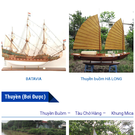
BATAVIA
Thuyền buồm HẠ LONG
Thuyền (Bơi Được)
–
–
Thuyền Buồm
Tàu Chở Hàng
Khung Mica