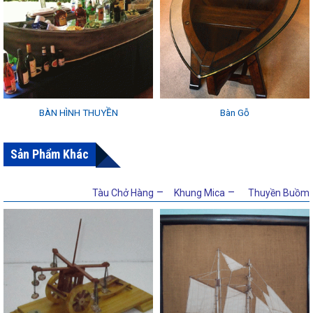
BÀN HÌNH THUYỀN
Bàn Gỗ
Sản Phẩm Khác
–
–
Tàu Chở Hàng
Khung Mica
Thuyền Buồm