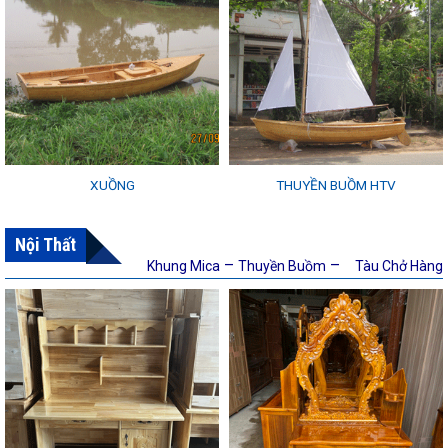
XUỒNG
THUYỀN BUỒM HTV
Nội Thất
–
–
Khung Mica
Thuyền Buồm
Tàu Chở Hàng