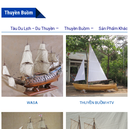
Thuyền Buồm
–
–
Tàu Du Lịch – Du Thuyền
Thuyền Buồm
Sản Phẩm Khác
WASA
THUYỀN BUỒM HTV