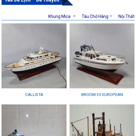
–
–
Khung Mica
Tàu Chở Hàng
Nội Thất
CALLISTA
BROOM 35 EUROPEAN